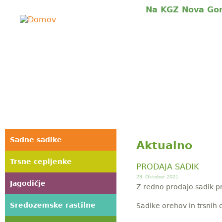
Jump to navigation
Na KGZ Nova Gor
U
s
e
r
m
e
Sadne sadike
n
Aktualno
u
Trsne cepljenke
PRODAJA SADIK
29. Oktober 2021
Jagodičje
Z redno prodajo sadik p
Sredozemske rastilne
Sadike orehov in trsnih