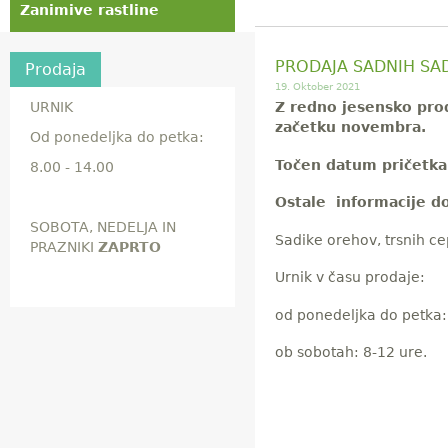
Zanimive rastline
PRODAJA SADNIH SA
Prodaja
19. Oktober 2021
URNIK
Z redno jesensko pro
začetku novembra.
Od ponedeljka do petka:
Točen datum pričetka
8.00 - 14.00
Ostale informacije do
SOBOTA, NEDELJA IN
Sadike orehov, trsnih c
PRAZNIKI
ZAPRTO
Urnik v času prodaje:
od ponedeljka do petka:
ob sobotah: 8-12 ure.