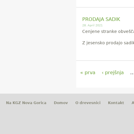
PRODAJA SADIK
28. April 2021
Cenjene stranke obvešča
Z jesensko prodajo sadi
« prva
‹ prejšnja
S
t
Na KGZ Nova Gorica
Domov
O drevesnici
Kontakt
A
r
a
n