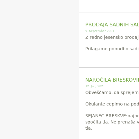
PRODAJA SADNIH SA
9. September 2021
Z redno jesensko prodaj
Prilagamo ponudbo sadik
NAROČILA BRESKOV
12. Julij 2021
Obveščamo, da sprejemam
Okulante cepimo na podl
SEJANEC BRESKVE:najbolj
spočita tla. Ne prenaša 
tla.